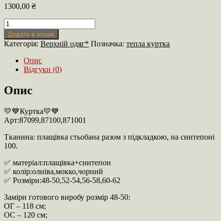
1300,00
₴
Стильна
Куртка
Додати в кошик
кількість
Категорія:
Верхній одяг*
Позначка:
тепла куртка
Опис
Відгуки (0)
Опис
💛💙Куртка💛💙
Арт:87099,87100,871001
Тканина: плащівка стьобана разом з підкладкою, на синтепоні
100.
✅ матеріал:плащівка+синтепон
✅ колір:олиіва,мокко,чорний
✅ Розміри:48-50,52-54,56-58,60-62
Заміри готового виробу розмір 48-50:
ОГ – 118 см;
ОС – 120 см;