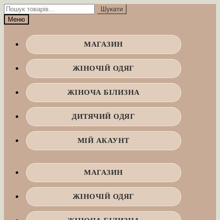
Перейти
Перейти
Шукати:
Шукати
до
до
Меню
навігації
вмісту
МАГАЗИН
ЖІНОЧІЙ ОДЯГ
ЖІНОЧА БІЛИЗНА
ДИТЯЧИЙ ОДЯГ
МІЙ АКАУНТ
МАГАЗИН
ЖІНОЧІЙ ОДЯГ