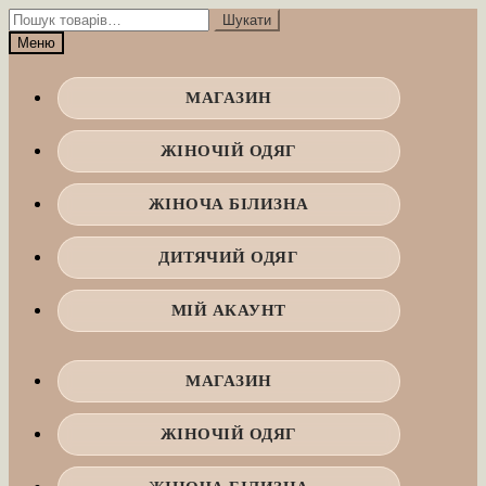
Перейти
Перейти
Шукати:
Шукати
до
до
Меню
навігації
вмісту
МАГАЗИН
ЖІНОЧІЙ ОДЯГ
ЖІНОЧА БІЛИЗНА
ДИТЯЧИЙ ОДЯГ
МІЙ АКАУНТ
МАГАЗИН
ЖІНОЧІЙ ОДЯГ