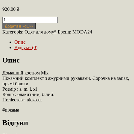
920,00
₴
Домашній
Комплект
Додати в кошик
кількість
Категорія:
Одяг для дому*
Бренд:
MODA24
Опис
Відгуки (0)
Опис
Домашній костюм Мія
Піжамний комплект з ажурними рукавами. Сорочка на запах,
прямі брюки.
Розмір : s, m, l, xl
Колір : блакитний, білий.
Поліестер+ віскоза.
#піжама
Відгуки